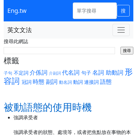
Eng.tw
搜
英文文法
搜尋此網誌
標籤
形
介係詞
代名詞
名詞
助動詞
不定詞
句子
子句
介副詞
容詞
時態
副詞
語態
冠詞
動詞
連接詞
動名詞
被動語態的使用時機
強調承受者
強調承受者的狀態、處境等，或者把焦點放在事物的本