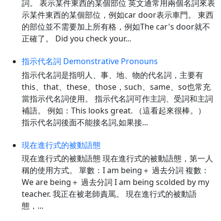
詞。 表示某件東西的某個部位 英文通常用兩個名詞來表
示某件東西的某個部位，例如car door表示車門。 東西
的部位並不需要加上所有格，例如The car's door就不
正確了。 Did you check your...
指示代名詞 Demonstrative Pronouns
指示代名詞是指明人、事、地、物的代名詞，主要有
this、that、these、those，such、same、so也常充
當指示代名詞使用。 指示代名詞可作主詞、受詞和主詞
補語。 例如：This looks great. （這看起來很棒。）
指示代名詞後面不能接名詞,如果接...
現在進行式的被動語態
現在進行式的被動語態 現在進行式的被動語態，第一人
稱的使用方式。 單數：I am being＋ 過去分詞 複數：
We are being＋ 過去分詞 I am being scolded by my
teacher. 我正在被老師責罵。 現在進行式的被動語
態，...