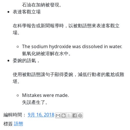
石油在加納被發現。
表達客觀立場
在科學報告或新聞報導時，以被動語態來表達客觀立
場。
The sodium hydroxide was dissolved in water.
氫氧化納被溶解在水中。
委婉的語氣，
使用被動語態讓句子顯得委婉，減低行動者的尷尬或難
堪。
Mistakes were made.
失誤產生了。
編輯時間：
9月 16, 2018
標簽
語態