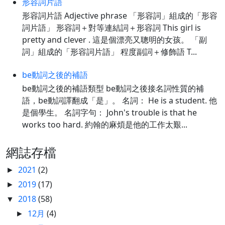
形容詞片語
形容詞片語 Adjective phrase 「形容詞」組成的「形容
詞片語」 形容詞＋對等連結詞＋形容詞 This girl is
pretty and clever . 這是個漂亮又聰明的女孩。 「副
詞」組成的「形容詞片語」 程度副詞＋修飾語 T...
be動詞之後的補語
be動詞之後的補語類型 be動詞之後接名詞性質的補
語，be動詞譯翻成「是」。 名詞： He is a student. 他
是個學生。 名詞字句： John's trouble is that he
works too hard. 約翰的麻煩是他的工作太艱...
網誌存檔
2021
(2)
►
2019
(17)
►
2018
(58)
▼
12月
(4)
►