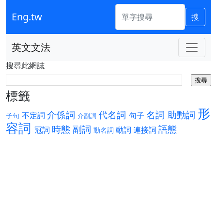
Eng.tw
搜
英文文法
搜尋此網誌
標籤
形
介係詞
代名詞
名詞
助動詞
不定詞
句子
子句
介副詞
容詞
時態
副詞
語態
冠詞
動詞
連接詞
動名詞