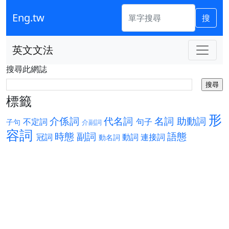
Eng.tw
搜
英文文法
搜尋此網誌
標籤
形
介係詞
代名詞
名詞
助動詞
不定詞
句子
子句
介副詞
容詞
時態
副詞
語態
冠詞
動詞
連接詞
動名詞