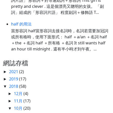
詞片語」 形容詞＋對等連結詞＋形容詞 This girl is
pretty and clever . 這是個漂亮又聰明的女孩。 「副
詞」組成的「形容詞片語」 程度副詞＋修飾語 T...
half 的用法
當形容詞 half當形容詞去接名詞時，名詞若需要加冠詞
或所有格時，使用下面形式： half ＋a/an ＋名詞 half
＋the ＋名詞 half ＋所有格 ＋名詞 It still wants half
an hour till midnight . 還有半小時才到午夜。...
網誌存檔
2021
(2)
►
2019
(17)
►
2018
(58)
▼
12月
(4)
►
11月
(17)
►
10月
(20)
▼