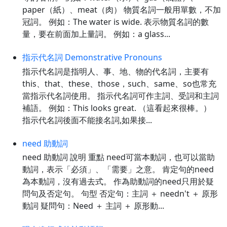
paper（紙）、meat（肉） 物質名詞一般用單數，不加
冠詞。 例如：The water is wide. 表示物質名詞的數
量，要在前面加上量詞。 例如：a glass...
指示代名詞 Demonstrative Pronouns
指示代名詞是指明人、事、地、物的代名詞，主要有
this、that、these、those，such、same、so也常充
當指示代名詞使用。 指示代名詞可作主詞、受詞和主詞
補語。 例如：This looks great. （這看起來很棒。）
指示代名詞後面不能接名詞,如果接...
need 助動詞
need 助動詞 說明 重點 need可當本動詞，也可以當助
動詞，表示「必須」、「需要」之意。 肯定句的need
為本動詞，沒有過去式。 作為助動詞的need只用於疑
問句及否定句。 句型 否定句：主詞 ＋ needn't ＋ 原形
動詞 疑問句：Need ＋ 主詞 ＋ 原形動...