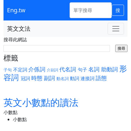
Eng.tw
搜
英文文法
搜尋此網誌
標籤
形
介係詞
代名詞
名詞
助動詞
不定詞
句子
子句
介副詞
容詞
時態
副詞
語態
冠詞
動詞
連接詞
動名詞
英文小數點的讀法
小數點
小數點