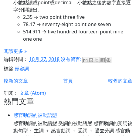
小數點讀成point或decimal，小數點之後的數字直接逐
字分開讀出。
2.35 → two point three five
78.17 → seventy-eight point one seven
514.911 → five hundred fourteen point nine
one one
閱讀更多 »
編輯時間：
10月 27, 2018
沒有留言:
標簽
形容詞
較新的文章
首頁
較舊的文章
訂閱：
文章 (Atom)
熱門文章
感官動詞的被動語態
感官動詞的被動語態 受詞的被動語態 感官動詞的受詞被
動句型： 主詞 ＋ 感官動詞 ＋ 受詞 ＋ 過去分詞 感官動