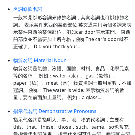
名詞修飾名詞
一般常見以形容詞來修飾名詞，其實名詞也可以修飾名
詞。 表示某件東西的某個部位 英文通常用兩個名詞來表
示某件東西的某個部位，例如car door表示車門。 東西
的部位並不需要加上所有格，例如The car's door就不
正確了。 Did you check your...
物質名詞 Material Noun
物質名詞是氣體、液體、固體、材料、食品、化學元素
等的名稱。 例如：water（水）、gas（氣體）、
paper（紙）、meat（肉） 物質名詞一般用單數，不加
冠詞。 例如：The water is wide. 表示物質名詞的數
量，要在前面加上量詞。 例如：a glass...
指示代名詞 Demonstrative Pronouns
指示代名詞是指明人、事、地、物的代名詞，主要有
this、that、these、those，such、same、so也常充
當指示代名詞使用。 指示代名詞可作主詞、受詞和主詞