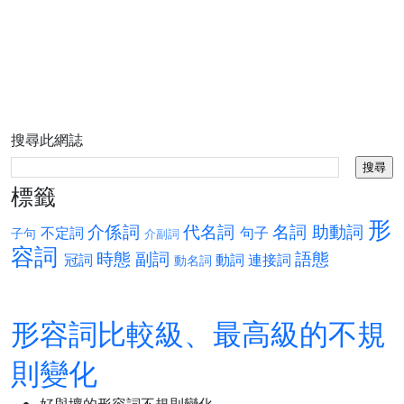
搜尋此網誌
標籤
形
介係詞
代名詞
名詞
助動詞
不定詞
句子
子句
介副詞
容詞
時態
副詞
語態
冠詞
動詞
連接詞
動名詞
形容詞比較級、最高級的不規
則變化