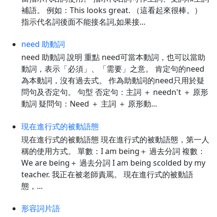
補語。 例如：This looks great. （這看起來很棒。）
指示代名詞後面不能接名詞,如果接...
need 助動詞
need 助動詞 說明 重點 need可當本動詞，也可以當助
動詞，表示「必須」、「需要」之意。 肯定句的need
為本動詞，沒有過去式。 作為助動詞的need只用於疑
問句及否定句。 句型 否定句：主詞 ＋ needn't ＋ 原形
動詞 疑問句：Need ＋ 主詞 ＋ 原形動...
現在進行式的被動語態
現在進行式的被動語態 現在進行式的被動語態，第一人
稱的使用方式。 單數：I am being＋ 過去分詞 複數：
We are being＋ 過去分詞 I am being scolded by my
teacher. 我正在被老師責罵。 現在進行式的被動語
態，...
形容詞片語