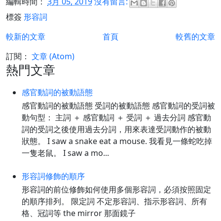
編輯時間：
3月 05, 2019
沒有留言:
標簽
形容詞
較新的文章
首頁
較舊的文章
訂閱：
文章 (Atom)
熱門文章
感官動詞的被動語態
感官動詞的被動語態 受詞的被動語態 感官動詞的受詞被
動句型： 主詞 ＋ 感官動詞 ＋ 受詞 ＋ 過去分詞 感官動
詞的受詞之後使用過去分詞，用來表達受詞動作的被動
狀態。 I saw a snake eat a mouse. 我看見一條蛇吃掉
一隻老鼠。 I saw a mo...
形容詞修飾的順序
形容詞的前位修飾如何使用多個形容詞，必須按照固定
的順序排列。 限定詞 不定形容詞、指示形容詞、所有
格、冠詞等 the mirror 那面鏡子