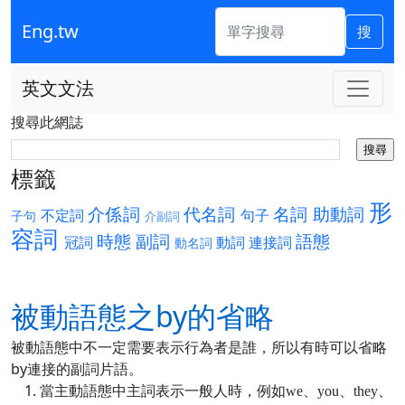
Eng.tw
搜
英文文法
搜尋此網誌
標籤
形
介係詞
代名詞
名詞
助動詞
不定詞
句子
子句
介副詞
容詞
時態
副詞
語態
冠詞
動詞
連接詞
動名詞
被動語態之by的省略
被動語態中不一定需要表示行為者是誰，所以有時可以省略
by連接的副詞片語。
當主動語態中主詞表示一般人時，例如we、you、they、