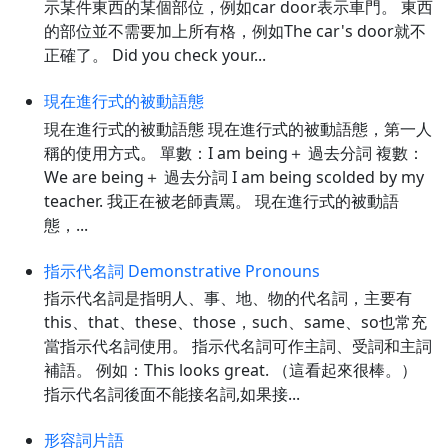
示某件東西的某個部位，例如car door表示車門。 東西
的部位並不需要加上所有格，例如The car's door就不
正確了。 Did you check your...
現在進行式的被動語態
現在進行式的被動語態 現在進行式的被動語態，第一人
稱的使用方式。 單數：I am being＋ 過去分詞 複數：
We are being＋ 過去分詞 I am being scolded by my
teacher. 我正在被老師責罵。 現在進行式的被動語
態，...
指示代名詞 Demonstrative Pronouns
指示代名詞是指明人、事、地、物的代名詞，主要有
this、that、these、those，such、same、so也常充
當指示代名詞使用。 指示代名詞可作主詞、受詞和主詞
補語。 例如：This looks great. （這看起來很棒。）
指示代名詞後面不能接名詞,如果接...
形容詞片語