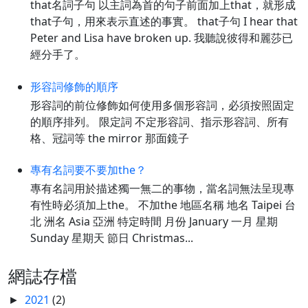
that名詞子句 以主詞為首的句子前面加上that，就形成
that子句，用來表示直述的事實。 that子句 I hear that
Peter and Lisa have broken up. 我聽說彼得和麗莎已
經分手了。
形容詞修飾的順序
形容詞的前位修飾如何使用多個形容詞，必須按照固定
的順序排列。 限定詞 不定形容詞、指示形容詞、所有
格、冠詞等 the mirror 那面鏡子
專有名詞要不要加the？
專有名詞用於描述獨一無二的事物，當名詞無法呈現專
有性時必須加上the。 不加the 地區名稱 地名 Taipei 台
北 洲名 Asia 亞洲 特定時間 月份 January 一月 星期
Sunday 星期天 節日 Christmas...
網誌存檔
2021
(2)
►