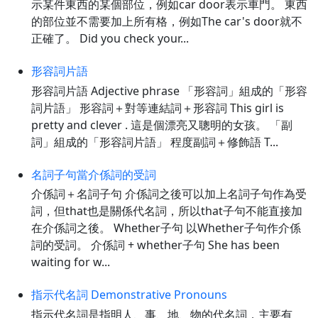
示某件東西的某個部位，例如car door表示車門。 東西
的部位並不需要加上所有格，例如The car's door就不
正確了。 Did you check your...
形容詞片語
形容詞片語 Adjective phrase 「形容詞」組成的「形容
詞片語」 形容詞＋對等連結詞＋形容詞 This girl is
pretty and clever . 這是個漂亮又聰明的女孩。 「副
詞」組成的「形容詞片語」 程度副詞＋修飾語 T...
名詞子句當介係詞的受詞
介係詞＋名詞子句 介係詞之後可以加上名詞子句作為受
詞，但that也是關係代名詞，所以that子句不能直接加
在介係詞之後。 Whether子句 以Whether子句作介係
詞的受詞。 介係詞 + whether子句 She has been
waiting for w...
指示代名詞 Demonstrative Pronouns
指示代名詞是指明人、事、地、物的代名詞，主要有