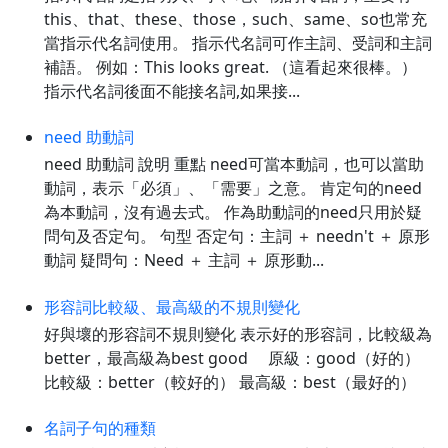
this、that、these、those，such、same、so也常充
當指示代名詞使用。 指示代名詞可作主詞、受詞和主詞
補語。 例如：This looks great. （這看起來很棒。）
指示代名詞後面不能接名詞,如果接...
need 助動詞
need 助動詞 說明 重點 need可當本動詞，也可以當助
動詞，表示「必須」、「需要」之意。 肯定句的need
為本動詞，沒有過去式。 作為助動詞的need只用於疑
問句及否定句。 句型 否定句：主詞 ＋ needn't ＋ 原形
動詞 疑問句：Need ＋ 主詞 ＋ 原形動...
形容詞比較級、最高級的不規則變化
好與壞的形容詞不規則變化 表示好的形容詞，比較級為
better，最高級為best good 原級：good（好的）
比較級：better（較好的） 最高級：best（最好的）
名詞子句的種類