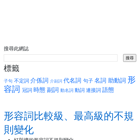
搜尋此網誌
標籤
形
介係詞
代名詞
名詞
助動詞
不定詞
句子
子句
介副詞
容詞
時態
副詞
語態
冠詞
動詞
連接詞
動名詞
形容詞比較級、最高級的不規
則變化