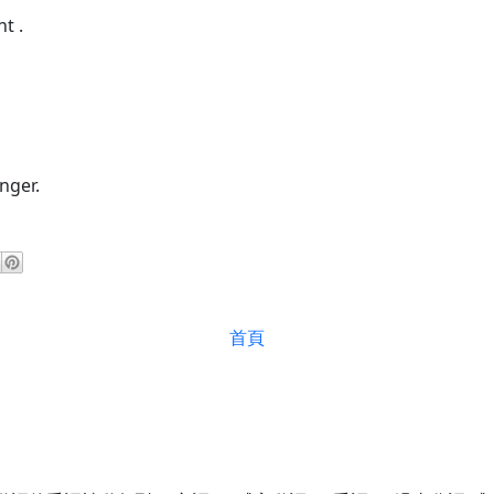
ht .
nger.
首頁