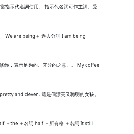
o也常充當指示代名詞使用。 指示代名詞可作主詞、受
e being＋ 過去分詞 I am being
進行修飾，表示足夠的、充分的之意。。 My coffee
retty and clever . 這是個漂亮又聰明的女孩。
 ＋名詞 half ＋所有格 ＋名詞 It still