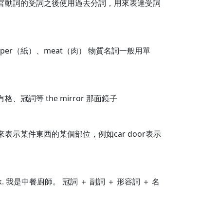
 感官動詞的受詞之後使用過去分詞，用來表達受詞
er（紙）、meat（肉） 物質名詞一般用單
詞等 the mirror 那面鏡子
示某件東西的某個部位，例如car door表示
cook. 我是中餐廚師。 冠詞 ＋ 副詞 ＋ 形容詞 ＋ 名