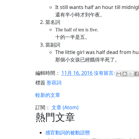
It still wants half an hour till midnig
還有半小時才到午夜。
當名詞
The half of ten is five.
十的一半是五。
當副詞
The little girl was half dead from hu
那個小女孩已經餓得半死了。
編輯時間：
11月 16, 2016
沒有留言:
標簽
形容詞
較新的文章
訂閱：
文章 (Atom)
熱門文章
感官動詞的被動語態