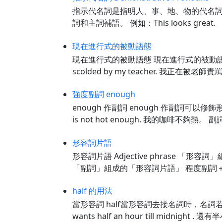
指示代名詞是指明人、事、地、物的代名詞，主要
詞和主詞補語。 例如：This looks gre
現在進行式的被動語態
現在進行式的被動語態 現在進行式的被動語態，第一
scolded by my teacher. 我正在被
強度副詞 enough
enough 作副詞 enough 作副詞可以修
is not hot enough. 我的咖啡不夠熱。 副詞 
形容詞片語
形容詞片語 Adjective phrase 「形容詞
「副詞」組成的「形容詞片語」 程度副詞＋修飾
half 的用法
當形容詞 half當形容詞去接名詞時，名詞若需要加冠
wants half an hour till midnight .