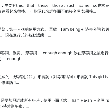
有this、that、these、those，such、same、s
at. （這看起來很棒。） 指示代名詞後面不能接名詞,如果接...
人稱的使用方式。 單數：I am being＋ 過去分詞 複數：We ar
老師責罵。 現在進行式的被動語態，...
飾形容詞、副詞。 形容詞 ＋ enough enough 放在形容詞之後
＋ enough ...
」組成的「形容詞片語」 形容詞＋對等連結詞＋形容詞 This girl is p
語 T...
詞或所有格時，使用下面形式： half ＋a/an ＋名詞 half ＋the
 還有半小時才到午夜。...