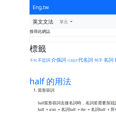
Eng.tw
英文文法
單元
搜尋此網誌
標籤
介係詞
代名詞
名詞
不定詞
句子
子句
介副詞
half 的用法
當形容詞
half當形容詞去接名詞時，名詞若需要加
half ＋a/an ＋名詞
half ＋the ＋名詞
half 