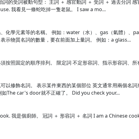
動詞的受詞被動句型： 主詞 ＋ 感官動詞 ＋ 受詞 ＋ 過去分詞
mouse. 我看見一條蛇吃掉一隻老鼠。 I saw a mo...
學元素等的名稱。 例如：water（水）、gas（氣體）、pap
de. 表示物質名詞的數量，要在前面加上量詞。 例如：a glass...
照固定的順序排列。 限定詞 不定形容詞、指示形容詞、所有格、冠
以修飾名詞。 表示某件東西的某個部位 英文通常用兩個名詞來表
r's door就不正確了。 Did you check your...
ook. 我是個廚師。 冠詞 ＋ 形容詞 ＋ 名詞 I am a Chinese 