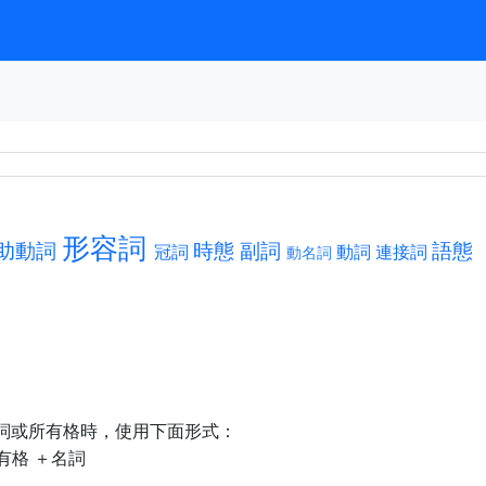
形容詞
助動詞
時態
副詞
語態
冠詞
動詞
連接詞
動名詞
冠詞或所有格時，使用下面形式：
＋所有格 ＋名詞