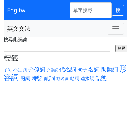
Eng.tw
搜
英文文法
搜尋此網誌
標籤
形
介係詞
代名詞
名詞
助動詞
不定詞
句子
子句
介副詞
容詞
時態
副詞
語態
冠詞
動詞
連接詞
動名詞