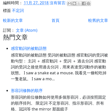
編輯時間：
11月 27, 2018
沒有留言:
標簽
不定詞
較新的文章
首頁
較舊的文章
訂閱：
文章 (Atom)
熱門文章
感官動詞的被動語態
感官動詞的被動語態 受詞的被動語態 感官動詞的受詞被
動句型： 主詞 ＋ 感官動詞 ＋ 受詞 ＋ 過去分詞 感官動
詞的受詞之後使用過去分詞，用來表達受詞動作的被動
狀態。 I saw a snake eat a mouse. 我看見一條蛇吃掉
一隻老鼠。 I saw a mo...
形容詞修飾的順序
形容詞的前位修飾如何使用多個形容詞，必須按照固定
的順序排列。 限定詞 不定形容詞、指示形容詞、所有
格、冠詞等 the mirror 那面鏡子