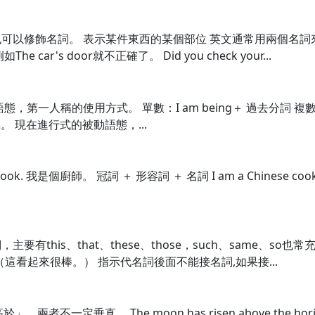
以修飾名詞。 表示某件東西的某個部位 英文通常用兩個名詞來表
r's door就不正確了。 Did you check your...
人稱的使用方式。 單數：I am being＋ 過去分詞 複數：We ar
老師責罵。 現在進行式的被動語態，...
ook. 我是個廚師。 冠詞 ＋ 形容詞 ＋ 名詞 I am a Chinese 
有this、that、these、those，such、same、s
at. （這看起來很棒。） 指示代名詞後面不能接名詞,如果接...
兩者不一定垂直。 The moon has risen above the ho