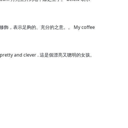
進行修飾，表示足夠的、充分的之意。。 My coffee
retty and clever . 這是個漂亮又聰明的女孩。