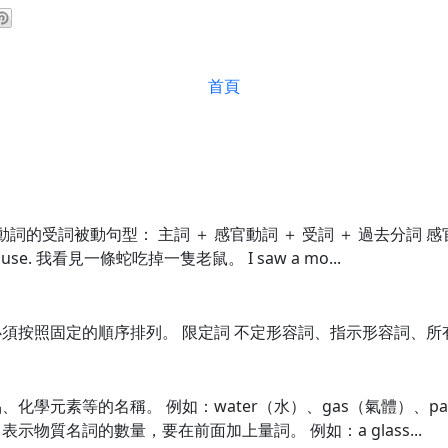
首頁
動詞的受詞被動句型： 主詞 ＋ 感官動詞 ＋ 受詞 ＋ 過去分詞
mouse. 我看見一條蛇吃掉一隻老鼠。 I saw a mo...
照固定的順序排列。 限定詞 不定形容詞、指示形容詞、所有格、冠
學元素等的名稱。 例如：water（水）、gas（氣體）、pap
de. 表示物質名詞的數量，要在前面加上量詞。 例如：a glass...