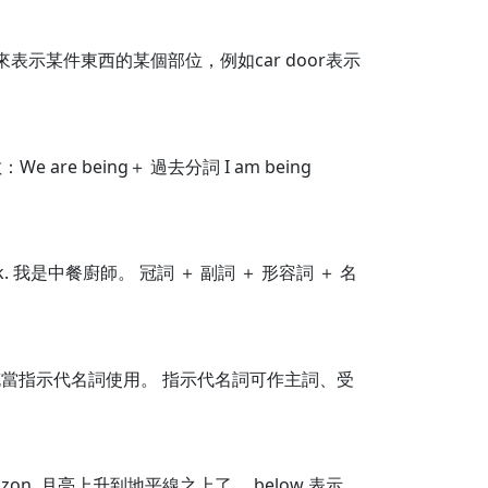
示某件東西的某個部位，例如car door表示
e being＋ 過去分詞 I am being
cook. 我是中餐廚師。 冠詞 ＋ 副詞 ＋ 形容詞 ＋ 名
o也常充當指示代名詞使用。 指示代名詞可作主詞、受
rizon. 月亮上升到地平線之上了。 below 表示