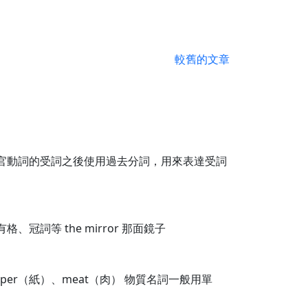
較舊的文章
 感官動詞的受詞之後使用過去分詞，用來表達受詞
詞等 the mirror 那面鏡子
er（紙）、meat（肉） 物質名詞一般用單