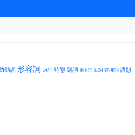
形容詞
助動詞
時態
副詞
語態
冠詞
動詞
連接詞
動名詞