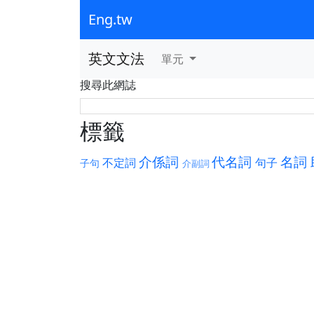
Eng.tw
英文文法
單元
搜尋此網誌
標籤
介係詞
代名詞
名詞
不定詞
句子
子句
介副詞