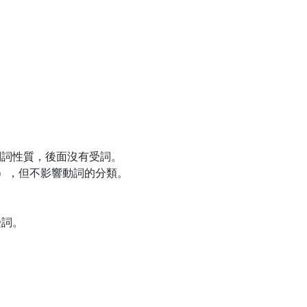
副詞性質，後面沒有受詞。
bs），但不影響動詞的分類。
受詞。