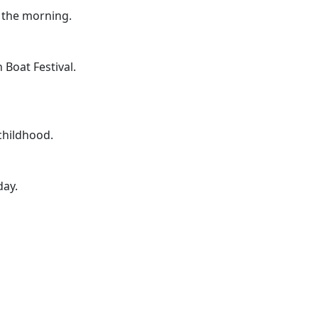
 the morning.
 Boat Festival.
childhood.
day.