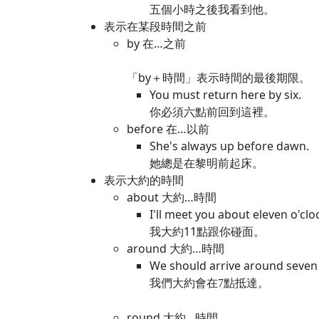
五個小時之後我看到他。
表示在某段時間之前
by 在…之前
「by＋時間」表示時間的最後期限。
You must return here by six.
你必須六點前回到這裡。
before 在…以前
She's always up before dawn.
她總是在黎明前起床。
表示大約的時間
about 大約…時間
I'll meet you about eleven o'clo
我大約11點跟你碰面。
around 大約…時間
We should arrive around seven 
我們大約會在7點抵達。
round 大約…時間