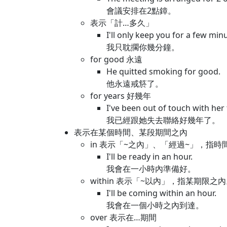
會議安排在2點鏱。
表示「計…多久」
I'll only keep you for a few min
我只耽擱你幾分鐘。
for good 永遠
He quitted smoking for good.
他永遠戒箊了。
for years 好幾年
I've been out of touch with her 
我已經跟她失去聯絡好幾年了。
表示在某個時間、某段期間之內
in 表示「~之內」、「經過~」，指時
I'll be ready in an hour.
我會在一小時內準備好。
within 表示「~以內」，指某期限之
I'll be coming within an hour.
我會在一個小時之內到達。
over 表示在…期間