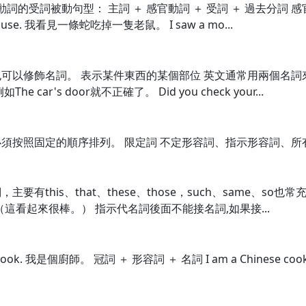
動詞的受詞被動句型： 主詞 ＋ 感官動詞 ＋ 受詞 ＋ 過去分詞
mouse. 我看見一條蛇吃掉一隻老鼠。 I saw a mo...
以修飾名詞。 表示某件東西的某個部位 英文通常用兩個名詞來表
r's door就不正確了。 Did you check your...
照固定的順序排列。 限定詞 不定形容詞、指示形容詞、所有格、冠
有this、that、these、those，such、same、s
at. （這看起來很棒。） 指示代名詞後面不能接名詞,如果接...
ook. 我是個廚師。 冠詞 ＋ 形容詞 ＋ 名詞 I am a Chinese 