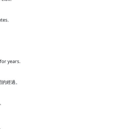
utes.
for years.
間的經過。
內。