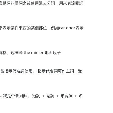
 感官動詞的受詞之後使用過去分詞，用來表達受詞
示某件東西的某個部位，例如car door表示
詞等 the mirror 那面鏡子
o也常充當指示代名詞使用。 指示代名詞可作主詞、受
cook. 我是中餐廚師。 冠詞 ＋ 副詞 ＋ 形容詞 ＋ 名