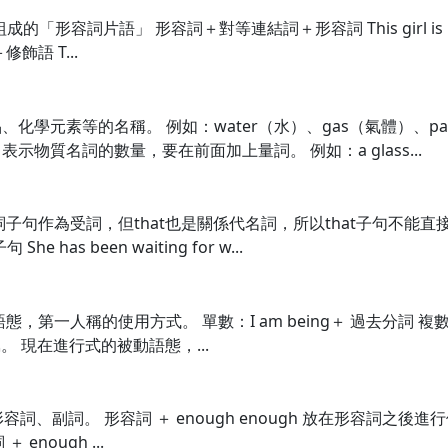
」組成的「形容詞片語」 形容詞＋對等連結詞＋形容詞 This girl is p
語 T...
學元素等的名稱。 例如：water（水）、gas（氣體）、pap
de. 表示物質名詞的數量，要在前面加上量詞。 例如：a glass...
作為受詞，但that也是關係代名詞，所以that子句不能直接加在介
has been waiting for w...
人稱的使用方式。 單數：I am being＋ 過去分詞 複數：We ar
老師責罵。 現在進行式的被動語態，...
飾形容詞、副詞。 形容詞 ＋ enough enough 放在形容詞之後
＋ enough ...