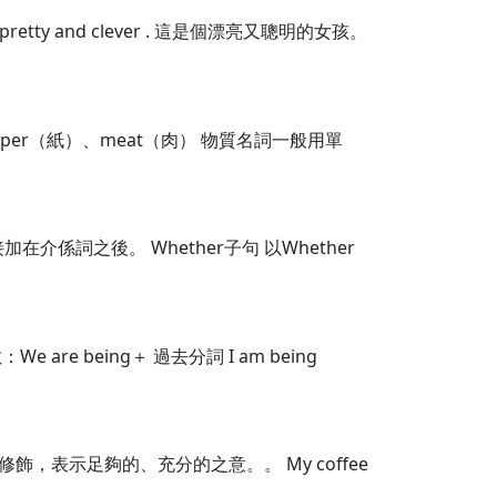
retty and clever . 這是個漂亮又聰明的女孩。
er（紙）、meat（肉） 物質名詞一般用單
係詞之後。 Whether子句 以Whether
e being＋ 過去分詞 I am being
進行修飾，表示足夠的、充分的之意。。 My coffee