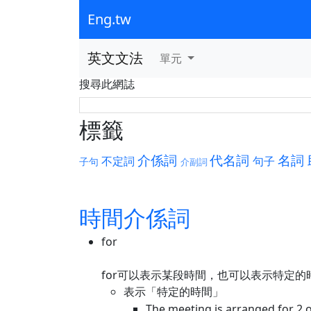
Eng.tw
英文文法
單元
搜尋此網誌
標籤
介係詞
代名詞
名詞
不定詞
句子
子句
介副詞
時間介係詞
for
for可以表示某段時間，也可以表示特定的
表示「特定的時間」
The meeting is arranged for 2 o