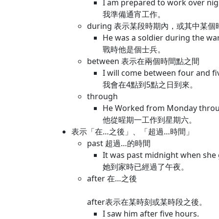
I am prepared to work over nig
我準備通宵工作。
during 表示某段時期內，或其中某
He was a soldier during the war
戰時他是個士兵。
between 表示在兩個時間點之間
I will come between four and fiv
我會在4點到5點之日到來。
through
He Worked from Monday throu
他從暒期一工作到星期六。
表示「在…之後」、「超過…時間」
past 超過…的時間
It was past midnight when she
她到家時已經過了午夜。
after 在…之後
after表示在某時刻或某時段之後。
I saw him after five hours.