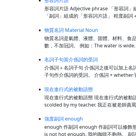
形容詞片語
形容詞片語 Adjective phrase 「形容詞
「副詞」組成的「形容詞片語」 程度副詞＋修飾
物質名詞 Material Noun
物質名詞是氣體、液體、固體、材料、食品、化
數，不加冠詞。 例如：The water is wi
名詞子句當介係詞的受詞
介係詞＋名詞子句 介係詞之後可以加上名詞子句
子句作介係詞的受詞。 介係詞 + whether子句 She 
現在進行式的被動語態
現在進行式的被動語態 現在進行式的被動語態，第一
scolded by my teacher. 我正在被
強度副詞 enough
enough 作副詞 enough 作副詞可以修
is not hot enough. 我的咖啡不夠熱。 副詞 