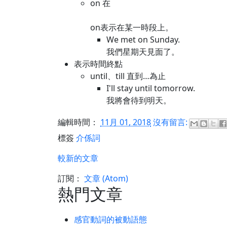
on 在
on表示在某一時段上。
We met on Sunday.
我們星期天見面了。
表示時間終點
until、till 直到…為止
I'll stay until tomorrow.
我將會待到明天。
編輯時間：
11月 01, 2018
沒有留言:
標簽
介係詞
較新的文章
訂閱：
文章 (Atom)
熱門文章
感官動詞的被動語態