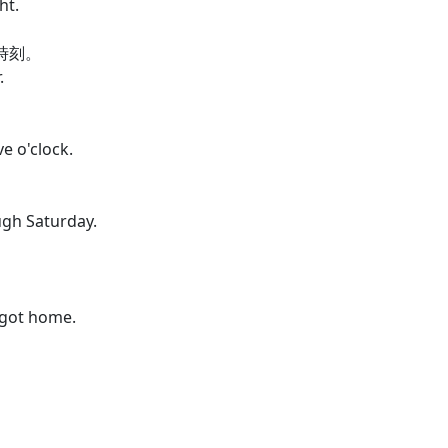
ht.
個時刻。
.
e o'clock.
gh Saturday.
 got home.