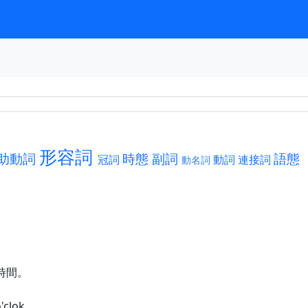
形容詞
助動詞
時態
副詞
語態
冠詞
動詞
連接詞
動名詞
時間。
'clok.