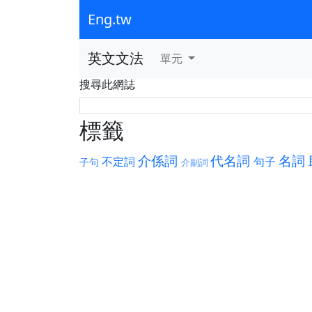
Eng.tw
英文文法
單元
搜尋此網誌
標籤
介係詞
代名詞
名詞
不定詞
句子
子句
介副詞