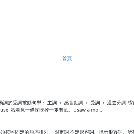
首頁
動詞的受詞被動句型： 主詞 ＋ 感官動詞 ＋ 受詞 ＋ 過去分詞
mouse. 我看見一條蛇吃掉一隻老鼠。 I saw a mo...
照固定的順序排列。 限定詞 不定形容詞、指示形容詞、所有格、冠