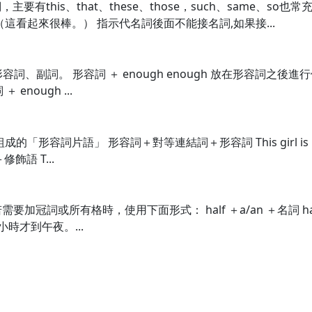
有this、that、these、those，such、same、s
at. （這看起來很棒。） 指示代名詞後面不能接名詞,如果接...
飾形容詞、副詞。 形容詞 ＋ enough enough 放在形容詞之後
＋ enough ...
」組成的「形容詞片語」 形容詞＋對等連結詞＋形容詞 This girl is p
語 T...
詞或所有格時，使用下面形式： half ＋a/an ＋名詞 half ＋the
 還有半小時才到午夜。...