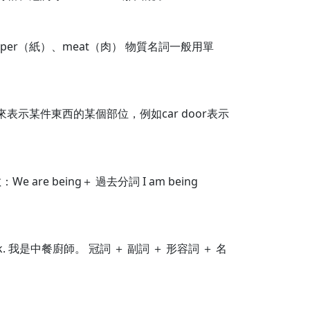
er（紙）、meat（肉） 物質名詞一般用單
示某件東西的某個部位，例如car door表示
e being＋ 過去分詞 I am being
cook. 我是中餐廚師。 冠詞 ＋ 副詞 ＋ 形容詞 ＋ 名