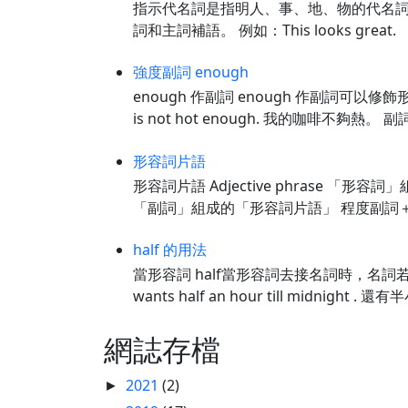
指示代名詞是指明人、事、地、物的代名詞，主要
詞和主詞補語。 例如：This looks gre
強度副詞 enough
enough 作副詞 enough 作副詞可以修
is not hot enough. 我的咖啡不夠熱。 副詞 
形容詞片語
形容詞片語 Adjective phrase 「形容詞
「副詞」組成的「形容詞片語」 程度副詞＋修飾
half 的用法
當形容詞 half當形容詞去接名詞時，名詞若需要加冠
wants half an hour till midnight .
網誌存檔
2021
(2)
►