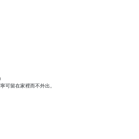
…）
我寧可留在家裡而不外出。