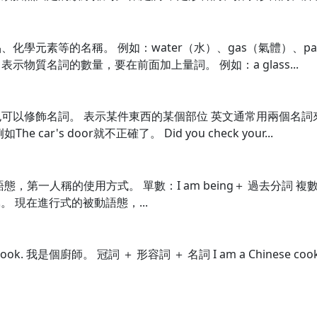
學元素等的名稱。 例如：water（水）、gas（氣體）、pap
de. 表示物質名詞的數量，要在前面加上量詞。 例如：a glass...
以修飾名詞。 表示某件東西的某個部位 英文通常用兩個名詞來表
r's door就不正確了。 Did you check your...
人稱的使用方式。 單數：I am being＋ 過去分詞 複數：We ar
老師責罵。 現在進行式的被動語態，...
ook. 我是個廚師。 冠詞 ＋ 形容詞 ＋ 名詞 I am a Chinese 