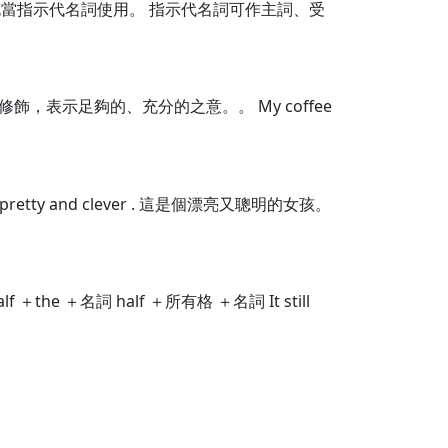
o也常充當指示代名詞使用。 指示代名詞可作主詞、受
進行修飾，表示足夠的、充分的之意。。 My coffee
retty and clever . 這是個漂亮又聰明的女孩。
 ＋名詞 half ＋所有格 ＋名詞 It still