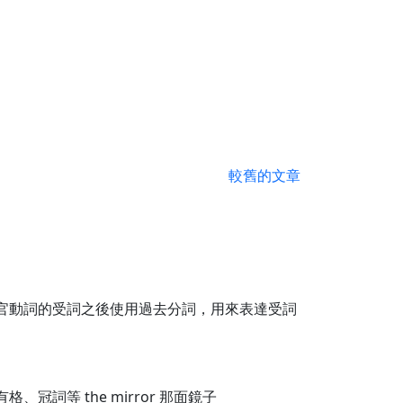
較舊的文章
 感官動詞的受詞之後使用過去分詞，用來表達受詞
詞等 the mirror 那面鏡子