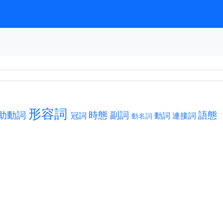
形容詞
助動詞
時態
副詞
語態
冠詞
動詞
連接詞
動名詞