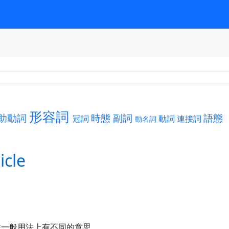
形容詞
助動詞
時態
副詞
語態
冠詞
動詞
連接詞
動名詞
cle
在一般用法上有不同的意思。