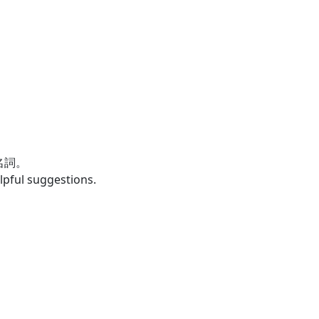
數名詞。
lpful suggestions.