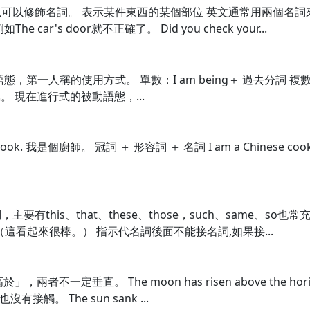
以修飾名詞。 表示某件東西的某個部位 英文通常用兩個名詞來表
r's door就不正確了。 Did you check your...
人稱的使用方式。 單數：I am being＋ 過去分詞 複數：We ar
老師責罵。 現在進行式的被動語態，...
ook. 我是個廚師。 冠詞 ＋ 形容詞 ＋ 名詞 I am a Chinese 
有this、that、these、those，such、same、s
at. （這看起來很棒。） 指示代名詞後面不能接名詞,如果接...
兩者不一定垂直。 The moon has risen above the ho
。 The sun sank ...