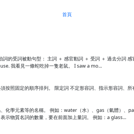
首頁
動詞的受詞被動句型： 主詞 ＋ 感官動詞 ＋ 受詞 ＋ 過去分詞
mouse. 我看見一條蛇吃掉一隻老鼠。 I saw a mo...
照固定的順序排列。 限定詞 不定形容詞、指示形容詞、所有格、冠
學元素等的名稱。 例如：water（水）、gas（氣體）、pap
de. 表示物質名詞的數量，要在前面加上量詞。 例如：a glass...