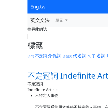
Eng.tw
英文文法
單元
搜尋此網誌
標籤
介係詞
代名詞
名詞
不定詞
句子
子句
介副詞
不定冠詞 Indefinite Arti
不定冠詞
Indefinite Article
不特定人事物
不定冠詞通常用於修飾不特定的人事物，