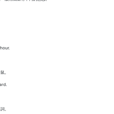
hour.
老鼠。
ard.
名詞。