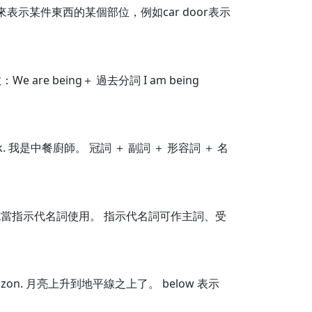
示某件東西的某個部位，例如car door表示
e being＋ 過去分詞 I am being
cook. 我是中餐廚師。 冠詞 ＋ 副詞 ＋ 形容詞 ＋ 名
o也常充當指示代名詞使用。 指示代名詞可作主詞、受
rizon. 月亮上升到地平線之上了。 below 表示