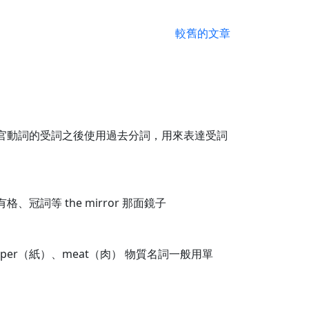
較舊的文章
 感官動詞的受詞之後使用過去分詞，用來表達受詞
詞等 the mirror 那面鏡子
er（紙）、meat（肉） 物質名詞一般用單