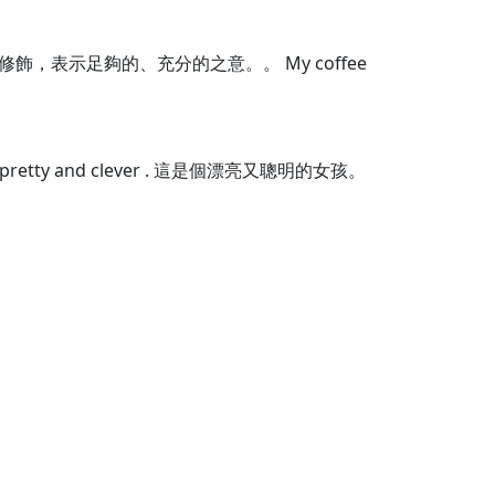
進行修飾，表示足夠的、充分的之意。。 My coffee
retty and clever . 這是個漂亮又聰明的女孩。